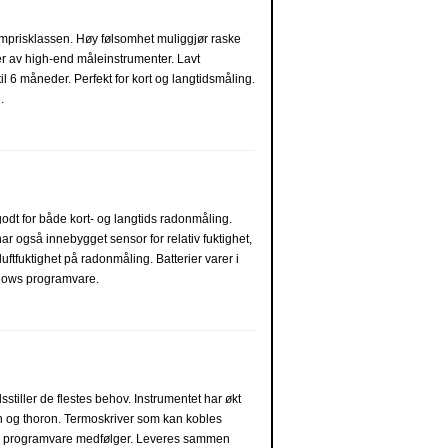
omprisklassen. Høy følsomhet muliggjør raske
r av high-end måleinstrumenter. Lavt
til 6 måneder. Perfekt for kort og langtidsmåling.
.
odt for både kort- og langtids radonmåling.
ar også innebygget sensor for relativ fuktighet,
luftfuktighet på radonmåling. Batterier varer i
ndows programvare.
sstiller de flestes behov. Instrumentet har økt
don og thoron. Termoskriver som kan kobles
ows programvare medfølger. Leveres sammen