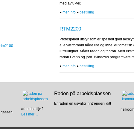
med avfukter.
●
mer info
●
bestilling
RTM2200
Profesjonelt utstyr som er spesielt godt besky
alle værforhold både ute og inne. Automatisk k
luftfuktighet. Måler radon og thoron. Med ekst
radon i vann og jord. Windows programvare m
●
mer info
●
bestilling
Radon på arbeidsplassen
Er radon en usynlig inntrenger i ditt
arbeidsmiljø?
risikoo
ongassen
Les mer…