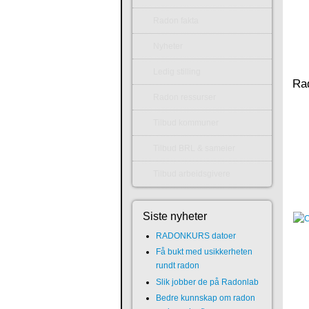
Radon fakta
Nyheter
Ledig stilling
Rad
Radon ressurser
Tilbud kommuner
Tilbud BRL & sameier
Tilbud arbeidsgivere
Siste nyheter
RADONKURS datoer
Få bukt med usikkerheten
rundt radon
Slik jobber de på Radonlab
Bedre kunnskap om radon