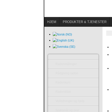
HJEM
PRODUKTER & TJENESTER
Radonmålinger
Rådgiving radon
Radonkurs
Radontiltak
Veiledninger og hjelp
Spørsmål og svar