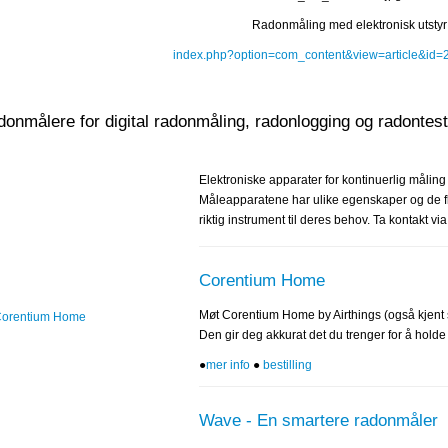
Radonmåling med elektronisk utstyr
index.php?option=com_content&view=article&id=
onmålere for digital radonmåling, radonlogging og radontes
Elektroniske apparater for kontinuerlig måling 
Måleapparatene har ulike egenskaper og de fl
riktig instrument til deres behov. Ta kontakt vi
Corentium Home
Møt Corentium Home by Airthings (også kjent 
Den gir deg akkurat det du trenger for å holde
●
mer info
●
bestilling
Wave - En smartere radonmåler