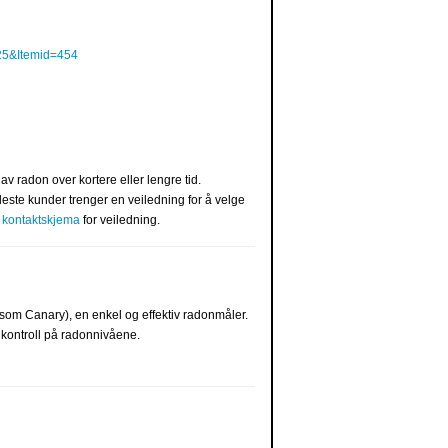
25&Itemid=454
t
av radon over kortere eller lengre tid.
este kunder trenger en veiledning for å velge
a
kontaktskjema
for veiledning.
som Canary), en enkel og effektiv radonmåler.
 kontroll på radonnivåene.