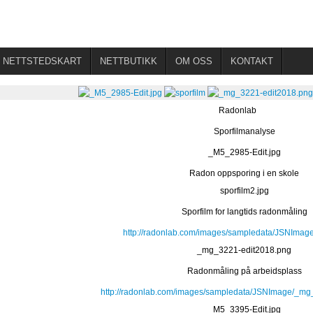
NETTSTEDSKART
NETTBUTIKK
OM OSS
KONTAKT
Radonlab
Sporfilmanalyse
_M5_2985-Edit.jpg
Radon oppsporing i en skole
sporfilm2.jpg
Sporfilm for langtids radonmåling
http://radonlab.com/images/sampledata/JSNImage
_mg_3221-edit2018.png
Radonmåling på arbeidsplass
http://radonlab.com/images/sampledata/JSNImage/_mg
_M5_3395-Edit.jpg