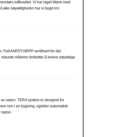
nendørs luftkvalitet. Vi har laget Wave med
 å øke nøyaktigheten har vi bygd inn
. Fult AARST-NRPP sertifisert for det
obuste måleren fortsetter å levere nøyaktige
l av radon. TERA system er designet for
lere rom i en bygning, og/eller automatisk
t radon.