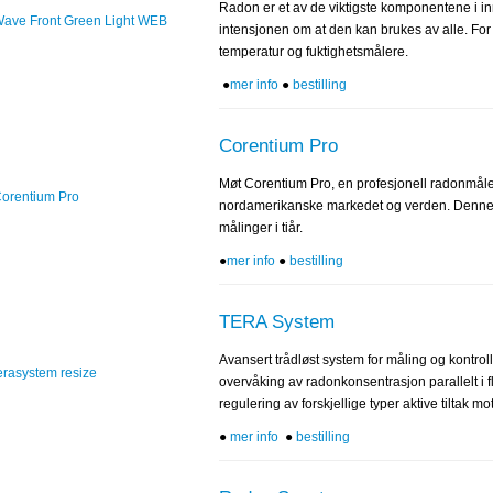
Radon er et av de viktigste komponentene i in
intensjonen om at den kan brukes av alle. For
temperatur og fuktighetsmålere.
●
mer info
●
bestilling
Corentium Pro
Møt Corentium Pro, en profesjonell radonmåler
nordamerikanske markedet og verden. Denne r
målinger i tiår.
●
mer info
●
bestilling
TERA System
Avansert trådløst system for måling og kontrol
overvåking av radonkonsentrasjon parallelt i f
regulering av forskjellige typer aktive tiltak mo
●
mer info
●
bestilling