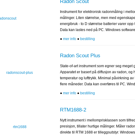
Radon Scout
Instrument for elektronisk radonmåling i mell
målinger. Liten størrelse, men med egenskape
energibruk - to D størrelse batterier varer opp 
Data kan lastes ned på PC. Windows software
●
mer info
●
bestilling
Radon Scout Plus
State-of-art instrument som egner seg meget g
Apparatet er basert på diffusjon av radon, og h
temperatur og lufttrykk. Minimal påvirkning av 
flere måneder. Data kan overføres til PC. Wi
●
mer info
●
bestilling
RTM1688-2
Nytt instrument i mellomprisklassen som tilfred
presisjon, tillater hurtige målinger. Måler ra
direkte til RTM 1688 er tilleggsutstyr. Wind