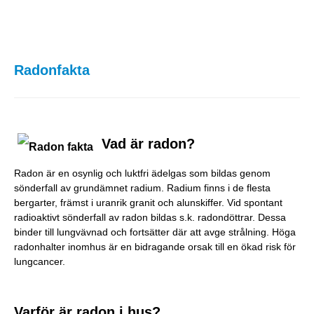
Radonfakta
Vad är radon?
Radon är en osynlig och luktfri ädelgas som bildas genom
sönderfall av grundämnet radium. Radium finns i de flesta
bergarter, främst i uranrik granit och alunskiffer. Vid spontant
radioaktivt sönderfall av radon bildas s.k. radondöttrar. Dessa
binder till lungvävnad och fortsätter där att avge strålning. Höga
radonhalter inomhus är en bidragande orsak till en ökad risk för
lungcancer.
Varför är radon i hus?