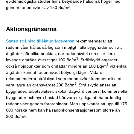
epidemiologiska studier finns betydande hälsorisk höger ned
genom radonnivåer av 150 Bq/m³.
Aktionsgränserna
Staten strålning till Naturvårdsverket
rekommenderar att
radonnivåer hållas så låg som möjligt i alla byggnader och att
åtgärder bör alltid beaktas, när radonnivået i en eller flera
3
levande område överstiger 100 Bq/m
. Strålskydd åtgärder
3
också höjdpunkter som omfattar mindre än 100 Bq/m
vid enkla
åtgärder kunnat radonnivået betydligt lägre. Vidare
rekommenderar strålskydd som radonnivåer kommer alltid att
3
vara lägre än gränsvärdet 200 Bq/m
. Strålskydd anser att
byggnader, arbetsplatser, skolor, dagvård centers, kommersiella
byggnader och hyra bostad bör vara skyldiga att ha ordentlig
radonnivåer genom förordningar. Man uppskattar att upp till 175
000 norska hem kan ha radonkonsentrasjonersom större än
200 Bq/m³.