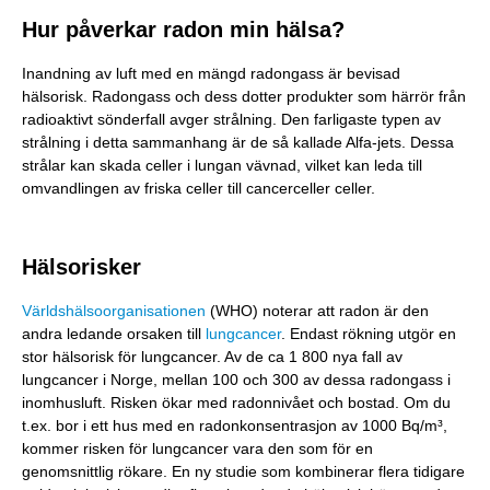
Hur påverkar radon min hälsa?
Inandning av luft med en mängd radongass är bevisad
hälsorisk. Radongass och dess dotter produkter som härrör från
radioaktivt sönderfall avger strålning. Den farligaste typen av
strålning i detta sammanhang är de så kallade Alfa-jets. Dessa
strålar kan skada celler i lungan vävnad, vilket kan leda till
omvandlingen av friska celler till cancerceller celler.
Hälsorisker
Världshälsoorganisationen
(WHO) noterar att radon är den
andra ledande orsaken till
lungcancer
. Endast rökning utgör en
stor hälsorisk för lungcancer. Av de ca 1 800 nya fall av
lungcancer i Norge, mellan 100 och 300 av dessa radongass i
inomhusluft. Risken ökar med radonnivået och bostad. Om du
t.ex. bor i ett hus med en radonkonsentrasjon av 1000 Bq/m³,
kommer risken för lungcancer vara den som för en
genomsnittlig rökare. En ny studie som kombinerar flera tidigare